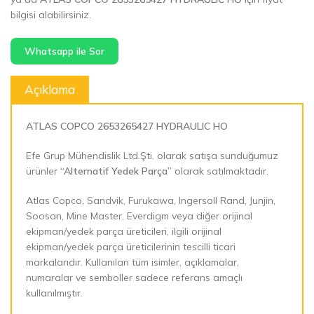
bilgisi alabilirsiniz.
Whatsapp ile Sor
Açıklama
ATLAS COPCO 2653265427 HYDRAULIC HO
Efe Grup Mühendislik Ltd.Şti. olarak satışa sunduğumuz
ürünler
“Alternatif Yedek Parça”
olarak satılmaktadır.
Atlas Copco, Sandvik, Furukawa, Ingersoll Rand, Junjin,
Soosan, Mine Master, Everdigm veya diğer orijinal
ekipman/yedek parça üreticileri, ilgili orijinal
ekipman/yedek parça üreticilerinin tescilli ticari
markalarıdır. Kullanılan tüm isimler, açıklamalar,
numaralar ve semboller sadece referans amaçlı
kullanılmıştır.