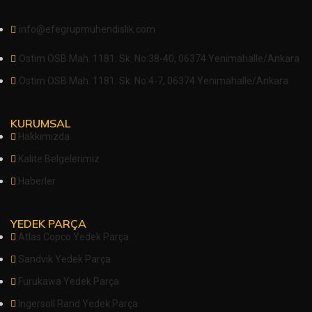
info@efegrupmuhendislik.com
Ostim OSB Mah. 1181. Sk. No:38-40, 06374 Yenimahalle/Ankara
Ostim OSB Mah. 1181. Sk. No:4-7, 06374 Yenimahalle/Ankara
KURUMSAL
Hakkımızda
Kalite Belgelerimiz
Haberler
YEDEK PARÇA
Atlas Copco Yedek Parça
Sandvik Yedek Parça
Furukawa Yedek Parça
Ingersoll Rand Yedek Parça