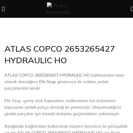
ATLAS COPCO 2653265427
HYDRAULIC HO
ATLAS COPCO 2653265427 HYDRAULIC HO
kalitesinden emin
olarak alacağınız
Efe Grup
güvencesi ile satılan yedek
parçalardan biridir.
Efe Grup, geniş stok kapasitesi, makinaların her bölümünü
kapsayan yedek parça desteği ile yanınızda. Ulaşamadığınız
yedek parçalar için bizimle iletişime geçinmekten çekinmeyin.
Aşağıdaki bağlantıları kullanarak müşteri temsilcisi ile görüşebilir
ya da
ATLAS COPCO 2653265427 HYDRAULIC HO
için fiyat