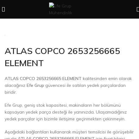
ATLAS COPCO 2653256665
ELEMENT
ATLAS COPCO 2653256665 ELEMENT
kalitesinden emin olarak
alacağınız
Efe Grup
güvencesi ile satılan yedek parçalardan
biridir.
Efe Grup, geniş stok kapasitesi, makinaların her bölümünü
kapsayan yedek parça desteği ile yanınızda. Ulaşamadığınız
yedek parçalar için bizimle iletişime geçinmekten çekinmeyin.
Aşağıdaki bağlantıları kullanarak müşteri temsilcisi ile görüşebilir
ya da
ATLAS COPCO 2653256665 ELEMENT
için fiyat bilgisi