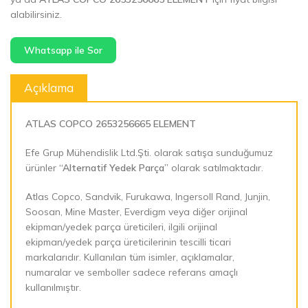
alabilirsiniz.
Whatsapp ile Sor
Açıklama
ATLAS COPCO 2653256665 ELEMENT
Efe Grup Mühendislik Ltd.Şti. olarak satışa sunduğumuz
ürünler
“Alternatif Yedek Parça”
olarak satılmaktadır.
Atlas Copco, Sandvik, Furukawa, Ingersoll Rand, Junjin,
Soosan, Mine Master, Everdigm veya diğer orijinal
ekipman/yedek parça üreticileri, ilgili orijinal
ekipman/yedek parça üreticilerinin tescilli ticari
markalarıdır. Kullanılan tüm isimler, açıklamalar,
numaralar ve semboller sadece referans amaçlı
kullanılmıştır.