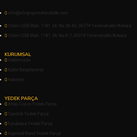
info@efegrupmuhendislik.com
Ostim OSB Mah. 1181. Sk. No:38-40, 06374 Yenimahalle/Ankara
Ostim OSB Mah. 1181. Sk. No:4-7, 06374 Yenimahalle/Ankara
KURUMSAL
Hakkımızda
Kalite Belgelerimiz
Haberler
YEDEK PARÇA
Atlas Copco Yedek Parça
Sandvik Yedek Parça
Furukawa Yedek Parça
Ingersoll Rand Yedek Parça