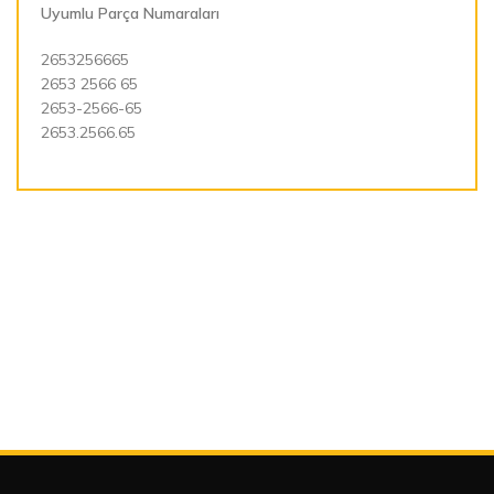
Uyumlu Parça Numaraları
2653256665
2653 2566 65
2653-2566-65
2653.2566.65