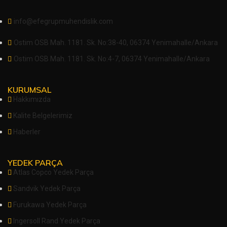
info@efegrupmuhendislik.com
Ostim OSB Mah. 1181. Sk. No:38-40, 06374 Yenimahalle/Ankara
Ostim OSB Mah. 1181. Sk. No:4-7, 06374 Yenimahalle/Ankara
KURUMSAL
Hakkımızda
Kalite Belgelerimiz
Haberler
YEDEK PARÇA
Atlas Copco Yedek Parça
Sandvik Yedek Parça
Furukawa Yedek Parça
Ingersoll Rand Yedek Parça