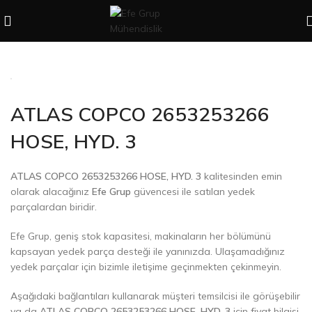
ATLAS COPCO 2653253266
HOSE, HYD. 3
ATLAS COPCO 2653253266 HOSE, HYD. 3
kalitesinden emin
olarak alacağınız
Efe Grup
güvencesi ile satılan yedek
parçalardan biridir.
Efe Grup, geniş stok kapasitesi, makinaların her bölümünü
kapsayan yedek parça desteği ile yanınızda. Ulaşamadığınız
yedek parçalar için bizimle iletişime geçinmekten çekinmeyin.
Aşağıdaki bağlantıları kullanarak müşteri temsilcisi ile görüşebilir
ya da
ATLAS COPCO 2653253266 HOSE, HYD. 3
için fiyat bilgisi