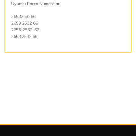
Uyumlu Parça Numaraları
2653253266
2653 2532 66
2653-2532-66
2653.2532.66