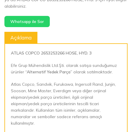
alabilirsiniz.
Whatsapp ile Sor
Açıklama
ATLAS COPCO 2653253266 HOSE, HYD. 3
Efe Grup Mühendislik Ltd.Şti. olarak satışa sunduğumuz
ürünler
“Alternatif Yedek Parça”
olarak satılmaktadır.
Atlas Copco, Sandvik, Furukawa, Ingersoll Rand, Junjin,
Soosan, Mine Master, Everdigm veya diğer orijinal
ekipman/yedek parça üreticileri, ilgili orijinal
ekipman/yedek parça üreticilerinin tescilli ticari
markalarıdır. Kullanılan tüm isimler, açıklamalar,
numaralar ve semboller sadece referans amaçlı
kullanılmıştır.